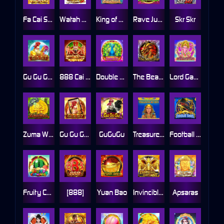
Fa Cai Shen
Watah Master 2
King of Atlantis
Rave Jump 2
Skr Skr
Gu Gu Gu 3
888 Cai Shen
Double Fly
The Beast War
Lord Ganesha
Zuma Wild
Gu Gu Gu 2 M
GuGuGu
Treasure of Seti
Football Boots
Fruity Carnival
[888]
Yuan Bao
Invincible Elephant
Apsaras