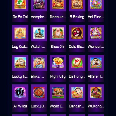
Da Fa Cai
Vampire Kiss
Treasure Pirate
5 Boxing
Hot Pinatas
Loy Krathong
Watah Master
Shou-Xin
Gold Stealer
Wonderland
Lucky Tigers
Striker WILD
Night City
Da Hong Zhong
All Star Team
All Wilds
Lucky Bats
World Cup Russia 2018
Ganesha Jr.
WuKong&Peaches