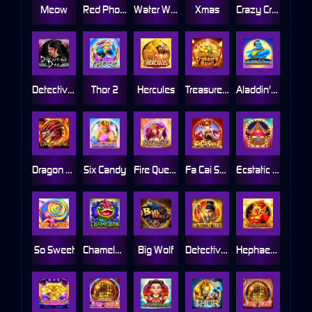
Meow
Red Phoenix
Water World
Xmas
Crazy Crazy 2
Detective Dee
Thor 2
Hercules
Treasure Bowl
Aladdin's lamp
Dragon Heart
Six Candy
Fire Queen2
Fa Cai Shen2
Ecstatic Circus
So Sweet
Chameleon
Big Wolf
Detective Dee 2
Hephaestus