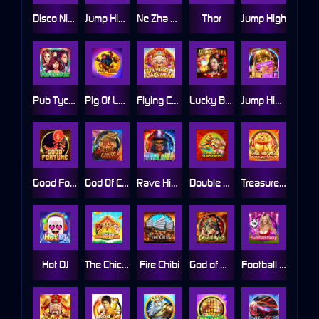
Disco Night
Jump Higher
Ne Zha Advent
Thor
Jump High
Pub Tycoon
Pig Of Luck
Flying Cai Shen
Lucky Boxes
Jump Higher Mobile
Good Fortune
God Of Chess
Rave High
Double Happiness
Treasure House
Hot DJ
The Chicken House
Fire Chibi
God of War M
Football Baby