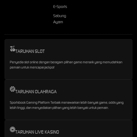
E-Sports
Sabung
Ayam
TARUHAN SLOT
Penyedia slot online dengan beragam pilihan game menarik yang memudahkan
pemain untuk mencapai jackpot
TARUHAN OLAHRAGA
Sportsbook Gaming Platform Terbaik menawarkan lebih banyak game, odds yang
lebih tinggi, dan menyediakan pilihan yang lebih banyak untuk pemain.
TARUHAN LIVE KASINO