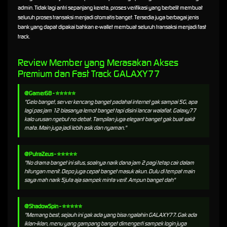
admin. Tidak lagi antri sepanjang kereta, proses verifikasi yang berbelit membuat
seluruh proses transaksi menjadi otomatis banget. Tersedia juga berbagai jenis
bank yang dapat dipakai bahkan e-wallet membuat seluruh transaksi menjadi fast
track.
Review Member yang Merasakan Akses
Premium dan Fast Track GALAXY77
@Gamer68 - ⭐⭐⭐⭐⭐
"Gelo banget, server kencang banget padahal internet gak sampai 5G, apa
lagi pas jam 12 biasanya lemot banget tapi disini lancar walafiat. Galaxy77
kalo urusan ngebut no debat. Tampilan juga elegant banget gak buat sakit
mata. Main juga jadi lebih asik dan nyaman."
@PutraZeus - ⭐⭐⭐⭐⭐
"No drama banget ini situs, soalnya narik dana jam 2 pagi tetap cair dalam
hitungan menit. Depo juga cepat banget masuk akun. Dulu di tempat main
saya mah narik 5juta aja sampek minta verif. Ampun banget dah"
@ShadowSpin - ⭐⭐⭐⭐⭐
"Memang best, sejauh ini gak ada yang bisa ngalahin GALAXY77. Gak ada
iklan-iklan, menu yang gampang banget dimengerti sampek login juga