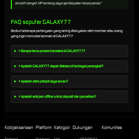
smooth banget. HP kentang saya aja bisa jalan tanpa panas."
FAQ seputar GALAXY77
Berikut beberapa pertanyaan yang sering ditanyakan oleh member atau orang
yang ingin mencoba bermain di GALAXY77:
+ Berapa lama proses transaksi di GALAXY77?
+ Apakah GALAXY77 dapat diakses di berbagai perangkat?
+ Apakah data pribadi saya aman?
+ Apakah ada jam offline untuk deposit dan penarikan?
Kebijaksanaan
Platform
Kategori
Dukungan
Komunitas