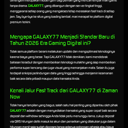
dimengerti merupakan hidden gem bagi pemain yang mencari tempat main game
tanpa drama.
GALAXY77
, yang dibangun dengan server tingkat tinggi,
menggaransi setiap orang yang mengakses tetap merasakan fast track di setiap
jam. Say bye-bye ke situs yang loading lambat, mari merapat ke platform digital
premium terkini.
Mengapa GALAXY77 Menjadi Standar Baru di
Tahun 2026 Era Gaming Digital ini?
Tidak semua platform berani melakukan update dan mengoptimasi teknologinya
karena biaya yang besar. Tapi GALAXY77 tidak demikian, kami mendobrak
batasan tersebut dengan memberikan teknologi mutakhir yang siap memberikan
performa super kencang dan juga visual yang memanjakan mata. Selain itu juga
terdapat enkripsi perlindungan data yang tinggi sehingga menjamin keamanan
baik secara data pribadi maupun data transaksi Anda.
Kenali Jalur Fast Track dari GALAXY77 di Zaman
Now
Tidak hanya tampilan yang bagus, salah satu hal penting yang dipantau oleh pihak
GALAXY 77
adalah dengan menyediakan transaksi yang super cepat baik secara
deposit dan withdraw sehingga Anda tidak perlu menunggu lama, cukup deposit
via QRIS hitungan detik masuk ke akun dan penarikan yang dilakukan juga dalam
hitungan menit saja sudah diproses tanpa adanya potongan rahasia atau biaya