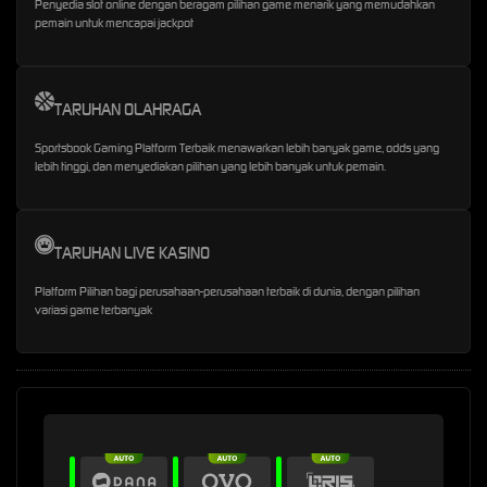
Penyedia slot online dengan beragam pilihan game menarik yang memudahkan
pemain untuk mencapai jackpot
TARUHAN OLAHRAGA
Sportsbook Gaming Platform Terbaik menawarkan lebih banyak game, odds yang
lebih tinggi, dan menyediakan pilihan yang lebih banyak untuk pemain.
TARUHAN LIVE KASINO
Platform Pilihan bagi perusahaan-perusahaan terbaik di dunia, dengan pilihan
variasi game terbanyak