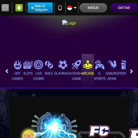
Main di
MASUK
DAFTAR
Telegram
HOT
SLOTS
LIVE
RACE
OLAHRAGA
CRASH
ARCADE
E-
SABUNG
PROMOSI
GAMES
CASINO
GAME
SPORTS
AYAM