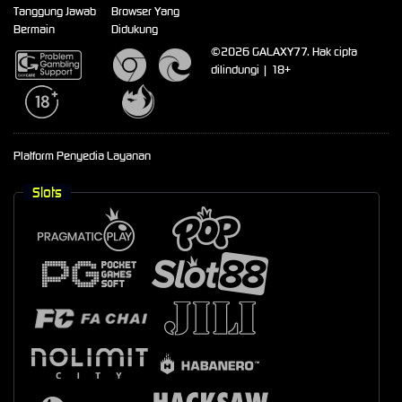
Tanggung Jawab
Browser Yang
Bermain
Didukung
©2026 GALAXY77. Hak cipta
dilindungi | 18+
Platform Penyedia Layanan
Slots